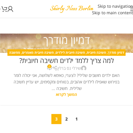
Skip to navigation
0
Skip to main content
דמיון מודרך
ראשי
/
Archive by Category "דמיון מודרך"
/
עמוד 3
דמיון מודרך
,
חשיבה חיובית
,
חשיבה חיובית לילדים
,
חשיבה חיובית מאמרים
,
מחשבה
למה צריך ללמד ילדים חשיבה חיובית?
חיובית
06
0
ינו
שירלי נס ברלין
האם ילדים חושבים שלילי? לצערי, כאימא לשלושה, אני יכולה לומר
בפירוש שאפילו לילדים אהובים, בטוחים ומקסימים, יש עדיין חשיבה
שלילית. חשיבה ...
המשך לקרוא
3
2
1