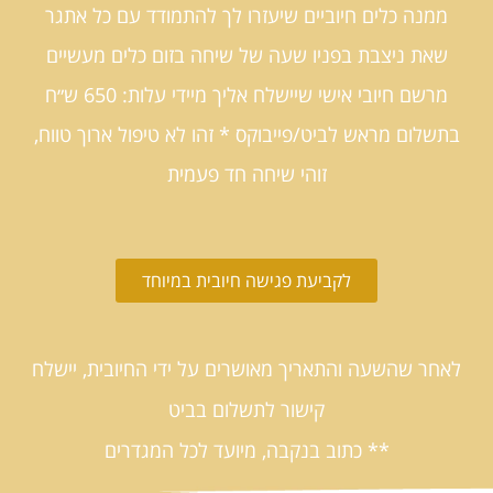
ממנה כלים חיוביים שיעזרו לך להתמודד עם כל אתגר
שאת ניצבת בפניו שעה של שיחה בזום כלים מעשיים
מרשם חיובי אישי שיישלח אליך מיידי עלות: 650 ש״ח
בתשלום מראש לביט/פייבוקס * זהו לא טיפול ארוך טווח,
זוהי שיחה חד פעמית
לקביעת פגישה חיובית במיוחד
לאחר שהשעה והתאריך מאושרים על ידי החיובית, יישלח
קישור לתשלום בביט
** כתוב בנקבה, מיועד לכל המגדרים