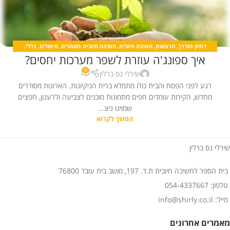
דמיון מודרך
,
הרצאות
,
חשיבה חיובית
,
חשיבה חיובית מאמרים
,
טיפולים
,
כללי
,
איך ספונג'ה עוזרת לשפר מערכות יחסים?
מדיטציה
,
מחשבה חיובית
,
מערכות יחסים
0
שירלי נס ברלין
רגע לפני הפסח והבית כולו מתמלא בריח הניקיונות. הארונות מסודרים
מחדש, הקירות עומדים חפים מתמונות מוכנים לצביעה ולרענון, חפצים
שמוינו ניצ...
המשך לקרוא
שירלי נס ברלין
בית הספר לחשיבה חיובית ת.ד. 197, מושב בית עובד 76800
טלפון: 054-4337667
מייל: info@shirly.co.il
מאמרים אחרונים