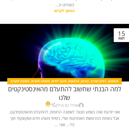
כשהיינו יכ...
המשך לקרוא
15
דצמ
אימהות
,
דמיון מודרך
,
הורות
,
הרצאות
,
חינוך ילדים
,
חשיבה חיובית
,
חשיבה חיובית
למה הבנתי שחשוב להתעלם מהאינסטינקטים
לילדים
,
חשיבה חיובית מאמרים
,
יצירת מציאות
,
כללי
,
מחשבה חיובית
,
קורסים
שלנו
0
שירלי נס ברלין
ואני יודעת שזה נשמע מנוגד לאמונה הרווחת, להתעלם מהאינסטינקט,
אבל באחת ההרצאות האחרונות שלי, ניסיתי משהו חדש ושקשקתי תוך
כדי... ואני ...