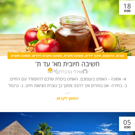
18
ספט
הורות
,
הרצאות
,
חינוך ילדים
,
חשיבה חיובית
,
חשיבה חיובית לילדים
,
חשיבה חיובית
חשיבה חיובית מא' עד ת'
מאמרים
,
כללי
,
כללי
,
מחשבה חיובית
0
שירלי נס ברלין
א- אמונה - האמינו בעצמכם. האמינו ביכולת שלכם להתמודד עם החיים.
ב- בחירה- אנו בוחרים איך להגיב ומתוך כך נוצרת מציאות חיינו. ג- גרגמל
-...
המשך לקרוא
05
ספט