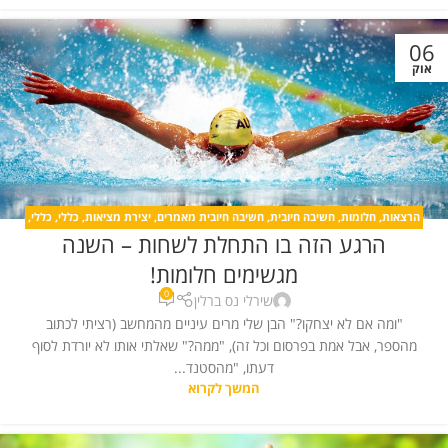
06
אוק
הרצאות
,
חלומות
,
חשיבה חיובית
,
חשיבה חיובית מאמרים
,
יצירת מציאות
,
כללי
,
כללי
,
הרגע הזה בו התחלת לשחות – השנה
מדיטציה
,
מחשבה חיובית
,
קורסים
מגשימים חלומות!
0
שירלי נס ברלין
"ומה אם לא יצחקו?" הבן שלי מרים עיניים מהמחשב (רציתי לכתוב
מהספר, אבל אמת בפרסום וכל זה), "ממה?" שאלתי אותו לא יורדת לסוף
דעתו, "מהסטנד...
המשך לקרוא