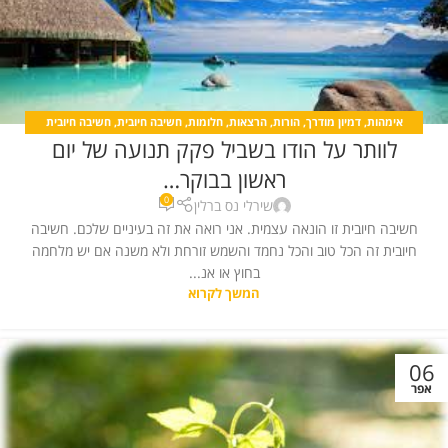
אימהות
,
דמיון מודרך
,
הורות
,
הרצאות
,
חלומות
,
חשיבה חיובית
,
חשיבה חיובית
לוותר על הודו בשביל פקק תנועה של יום
מאמרים
,
יצירת מציאות
,
כללי
,
כללי
,
קורסים
ראשון בבוקר…
0
שירלי נס ברלין
חשיבה חיובית זו הונאה עצמית. אני רואה את זה בעיניים שלכם. חשיבה
חיובית זה הכל טוב והכל נחמד והשמש זורחת ולא משנה אם יש מלחמה
בחוץ או אנ...
המשך לקרוא
06
אפר