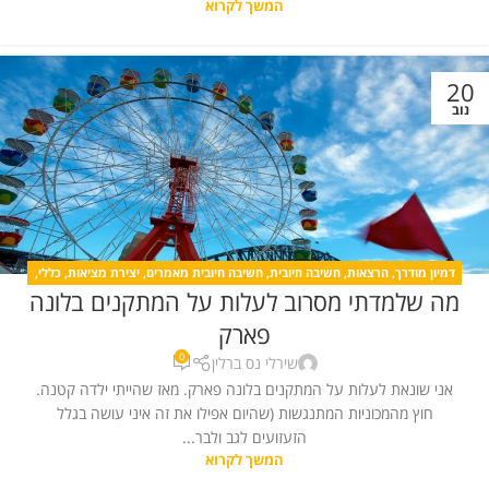
המשך לקרוא
20
נוב
דמיון מודרך
,
הרצאות
,
חשיבה חיובית
,
חשיבה חיובית מאמרים
,
יצירת מציאות
,
כללי
,
מה שלמדתי מסרוב לעלות על המתקנים בלונה
כללי
,
מדיטציה
,
מחשבה חיובית
,
קורסים
פארק
0
שירלי נס ברלין
אני שונאת לעלות על המתקנים בלונה פארק. מאז שהייתי ילדה קטנה.
חוץ מהמכוניות המתנגשות (שהיום אפילו את זה איני עושה בגלל
הזעזועים לגב ולבר...
המשך לקרוא