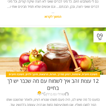
גם לי משתבש היום. כל מיני דברים שאני לא רוצה שיקרו קורים, וכל מיני
דברים שאני רוצה, ובכן, הבנתם... וגם אנשים שלא תמיד מבינים אותי ו...
...
המשך לקרוא
09
יול
חשיבה חיובית
,
אימהות
,
דמיון מודרך
,
הורות
,
הרצאות
,
חינוך ילדים
,
חשיבה חיובית
12 עצות זהב איך לשמוח עם מה שכבר יש לך
מאמרים
,
יצירת מציאות
,
כללי
,
לחץ
,
מדיטציה
,
מחשבה חיובית
,
מערכות יחסים
,
קורסים
,
קורסים דף ראשי
בחיים
3
שירלי נס ברלין
כמעט כל מה שיש לנו, היה פעם משהו שנורא רצינו, ולאחר שהשגנו אותו
הפך למובן מאליו. אנו משקיעיםות כמות אנרגיה עצומה בלהשיג עוד,