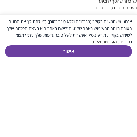
על כדור שהפך לחביתה
חשיבה חיובית כדרך חיים
עזרה
אנחנו משתמשים בקוקיז (מגרנולה וללא סוכר כמובן) כדי לתת לך את החוויה
הטובה ביותר מהשימוש באתר שלנו. הגלישה באתר היא בעצם הסכמה שלך
אודות
לשימוש בקוקיז. מידע נוסף ואפשרות לשלוט בהעדפות שלך ניתן למצוא
תקנון החנות
ב
מדיניות הפרטיות שלנו
.
שאלות ותשובות
0
אישור
צור קשר
חנות
עגלת הקניות
My account
חשבון
חשבון שלי
תשלום
סל הקניות
צור קשר
© 2020 כל הזכויות שמורות לשירלי נס ברלין | פיתוח:
Razztech