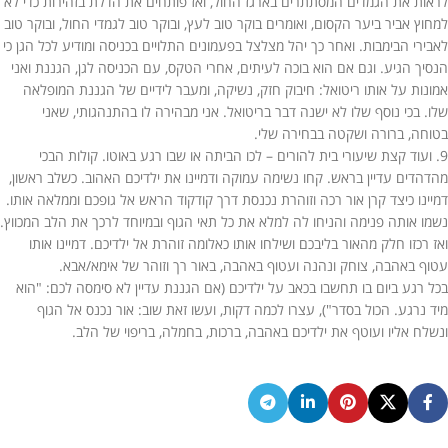
לראות את הגמדים המסתתרים בארגז החול, ואז פותחים את הדלת בזהירות כדי לא
למחוץ אביר ביער הקסום, ואומרים בוקר טוב לעץ, ובוקר טוב לגמדי החול, ובוקר טוב
לאבירי הבימבות. ואחר כך יהל מצלצל בפעמונים התלויים בכניסה ומודיע לכל הגן כי
הנסיך הגיע. וגם אם הוא בוכה לעיתים, אחרי הטקס, עם הכניסה לגן, הגננת ואני
אמונות על אותו ריטואל: חיבוק חזק, נשיקה, ומעבר לידיים של הגננת המופלאה
שלו. בכי נוסף שלו לא ישנה דבר בריטואל. אני מבהירה לו בהתנהגותי, שאני
בטוחה, ברורה ושקטה בבחירה שלי.
9. ועוד קצת שיעורי בית להורים – לכו הביתה או שבו רגע באוטו. קולות הבכי
מהדהדים עדיין בראש. קחו נשימה עמוקה ודמיינו את ילדיכם האהוב. כשלב ראשון,
דמיינו כיצד קרן אור רכה וזוהרת נכנסת דרך קודקוד הראש אל גופכם וממלאה אותו.
נשמו אותה פנימה והניחו לה למלא את כל תאי הגוף ובמיוחד לרכך את הלב המכווץ.
ואז רכזו חלק מהאור בליבכם ושילחו אותו כאלומה זוהרת אל ילדיכם. דמיינו אותו
עטוף באהבה, צוחק ונהנה ועטוף באהבה, באור רך וזוהר של אימא/אבא.
בכל רגע ביום בו תחשבו בכאב על ילדיכם (אם הגננת עדיין לא סימסה לכם: "הוא
מיד נרגע. הכול בסדר"), עצרו לכמה דקות, ועשו זאת שוב: אור נכנס אל הגוף
ונשלח אליו ועוטף את ילדיכם באהבה, ברכות, בחמלה, בריפוי של הלב.