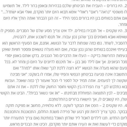
2. היו ברורים – העבירו את הביטחון שלכם בבהירות ובאופן ברור לילד. אל תשמיעו
לו משפטי "נראה" ו"אם" ו"אולי" אימא תבוא היום יותר מוקדם, ואולי אבא ישתדל…"
אם אתם בטוחים בגן היו ברורים בפני הילד – זה הגן הנבחר ואתה הולך אליו היום
ומחר.
3. היו שקטים – אל תכבירו במילים. ילד אינו צריך מסע שלם של הסברים. מספיק לו
שאימא ואבא מאמינים בכך שהגן נכון עבורו. אל תנסו לשכנע אותו, להבטיח,
להסביר, לשחד. נסו כמה שפחות לדבר על הנושא. אמנם, אם הסעיף הראשון הוא
בעייתי ואינכם בטוחים שהגן נכון עבורו, ואם הוא מעלה נושאים ומספר חוויות שאינן
נעימות הדורשות בדיקה – העלו את הדברים מול הגננים. בדקו אותם באופן יסודי
מכל הכיוונים. אך אם לילד טוב בגן – אל תיכנסו לדיונים על היום כן ומחר לא. בכל
פעם שהוא מעלה את הנושא "לא רוצה ללכת לגן" שאלו אותו "למה?" ואם
התשובה אינה פגיעה בביטחון הנפשי והפיזי שלו, אמרו לו בשקט: "אני מבינה
שקשה לך לפעמים. אתה תמיד יכול לספר לי הכול ואעזור לך כמה שאוכל. ועכשיו
בוא נתלבש לגן." צרו הפרדה בין הקושי וחוסר החשק שלו ללכת – את זה אתם
מבינים – לבין התוצאה המיוחלת מבחינתו – "אז אני נשאר בבית?". הבינו את הקושי
שלו, היו קשובים לו, אך הישארו ברורים בהחלטתכם.
4. היו שקטים 2 – הפכו את הבוקר לשקט. ללא טלוויזיה, מחשב או מוזיקה חזקה
בבוקר. בוקר צריך להיות זמן רגוע של פרידה משנת החלום, התכווננות והתכוננות
ליום החדש. תנו לילדים לאכול ליד שולחן האוכל במתינות (אם צריך התעוררו יותר
מוקדם כדי לעשות זאת או העירו אותם יותר מוקדם). הכינו את הבגדים מראש.