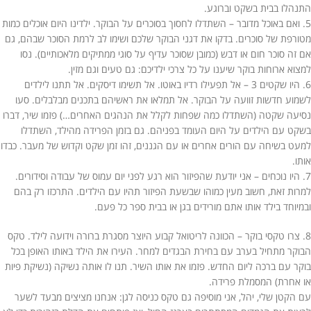
התנהלו בבית בשקט וברוגע.
5. ואם באוכל מדובר – השתדלו לחסוך בסוכרים על הבוקר. ילדינו היום אוכלים כמות
מטורפת של סוכרים. בדקו את דגני הבוקר שלכם ושימו לב לרמת הסוכר שבהם, גם
אם זה סוכר חום או דבש (כמובן שסוכר עדיף על סוגי ממתיקים מלאכותיים). נסו
למצוא ארוחות בוקר שיענו על כל צרכי ילדיכם: גם טעים וגם מזין.
6. היו שקטים 3 – אל תפעילו רדיו באוטו. אל תשימו דיסקים. אל תתנו לילדים
לשמוע חדשות זוועה על הבוקר. אל תמלאו את ראשיהם בתכנים מבלבלים. סעו
נסיעה שקטה (השתדלו כמה שפחות לקלל את הנהגים האחרים…) פזמו שיר, דברו
בשקט עם הילדים על היום העומד בפניהם. גם בזמן הפרידה מהילד, השתדלו
למעט בשיחה עם הורים אחרים או עם הגננים, זהו זמן שקט וקדוש של מעבר. כבדו
אותו.
7. היו נוכחים – אני יודעת שהפיזור הוא רגע לפני יום עמוס של עבודה וסידורים.
למרות זאת, חשוב מעין כמוהו שבשעת הפיזור תהיו עם הילדים. התרכזו רק בהם
ובמיוחד בילד אותו אתם מורידים בגן או בבית ספר כל פעם.
8. צרו טקסי בוקר – הכוונה לריטואל קבוע היוצר מסגרת ברורה וידועה לילד. טקס
הבוקר מתחיל בערב עם בחירת הבגדים למחר. העירו את הילד באותו האופן בכל
בוקר עם ברכה ליום החדש. פזמו את אותו השיר. תנו לו אותה נשיקה (נשיקת פיות
או אחרת) המסמלת פרידה.
עם הקטן שלי, יהל, אני מוסיפה גם טקס כניסה לגן: אנחנו מציצים מבעד לשער