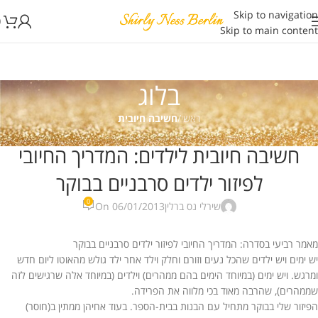
Skip to navigation
0
Skip to main content
בלוג
ראשי
/
חשיבה חיובית
חשיבה חיובית
,
חשיבה חיובית לילדים
,
חשיבה חיובית מאמרים
חשיבה חיובית לילדים: המדריך החיובי
לפיזור ילדים סרבניים בבוקר
0
שירלי נס ברלין
On 06/01/2013
מאמר רביעי בסדרה: המדריך החיובי לפיזור ילדים סרבניים בבוקר
יש ימים ויש ילדים שהכל נעים וזורם וחלק וילד אחר ילד גולש מהאוטו ליום חדש
ומרגש. ויש ימים (במיוחד הימים בהם ממהרים) וילדים (במיוחד אלה שרגישים לזה
שממהרים), שהרבה מאוד בכי מלווה את הפרידה.
הפיזור שלי בבוקר מתחיל עם הבנות בבית-הספר. בעוד אחיהן ממתין ב(חוסר)