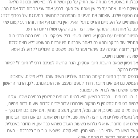
סבלנות באוטו, אני מניחה את התיק על גבן ונושקת להן באיטיות ובכוונה מלאה
נשיקת פיות: אחת על כל עין ואחת על האף. לרגע אחד אני מרוכזת בכל אחת מהן.
זה הטקס שלנו. עוצמות את העיניים ומתמכרות לתחושה המענגת של רפרוף דגדוג
השפתיים על העינייים והריסים ועל האף. ואין בילתנו אף אחד. וזהו רגע קסום שלי
עם כל אחת מהן, שממקד אותן, יוצר הרבה שקט ושולח ליום החדש.
הפיזור מסתיים עם הקטן או בשמו השני: דבק איפוקסי. היו ימים בהם הבכי היה
מתחיל עוד בבוקר ומתעצם לאחר שהבנות היו יורדות מהאוטו: "לא רוצה ללכת
לגן", "רוצה הביתה עם אימא" ועוד כל מיני משפטים היכולים לקרוע לב אימא
שאינה חושבת חיובי…
אך מכיוון שבאם חושבת חיובי עסקינן, הנה פרושה לפניכם דרכי "החיובית" לפיזור
ילדים בבוקר.
בבסיס הדרך החיובית קיימת ההבנה שילדינו חשים אותנו ללא מילים. שמצבינו
הנפשי, גם אם אינו מדובר, חודר לגופם ומעצב את התנהגותם. לכן, הדבר הראשון
שאנו עושים הוא לבדוק את עצמנו:
1. היו בטוחים – הכלל הראשון הוא להיות בטוחים לחלוטין בבחירה שלנו. עלינו
להיות בטוחים לחלוטין כי המקום שבחרנו עבור ילדינו לבלות שעות רבות מהיום,
הינו מקום טוב, מיטיב, אוהב, מכיל, מחבק, מעצים ומחזק. אם איננו בטוחים בכך –
אל נתפלא שילדינו אינו רוצה להיות שם. ילדינו חש אותנו. גם אם חוסר הביטחון
שלנו אינו מדובר, או אולי נלחש בשעות הערב כשהוא כבר ישן, או מדובר באנגלית
מעל ראשו כדי שלא יבין – הוא מבין. הוא קולט. פשפשו טוב טוב בלבבכם – האם
אתם בטוחים במקום בו שמתם אותו?