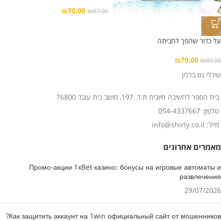
₪
70.00
₪
87.00
-21%
על כדור שהפך לחביתה
₪
70.00
₪
89.00
שירלי נס ברלין
בית הספר לחשיבה חיובית ת.ד. 197, מושב בית עובד 76800
טלפון: 054-4337667
מייל: info@shirly.co.il
מאמרים אחרונים
Промо-акции 1xBet казино: бонусы на игровые автоматы и
развлечения
29/07/2026
Как защитить аккаунт на 1win официальный сайт от мошенников?