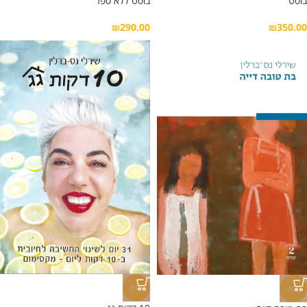
בוסט
בוסט ללא ספר
₪
290.00
₪
350.00
-11%
-20%