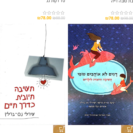
10 דקות גג
בת טובה דייה
₪
78.00
₪
78.00
₪
88.00
₪
98.00
-27%
-21%