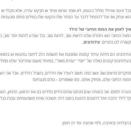
בכל פעם שהילד מזלזל בעצמו, לא אומר שהוא פוחד או מבקש עזרה, אלא מקלל או יור
הוא יצחק ואז יוכל להתחיל לדבר על הפחד שלו והקושי שלו במילים פחות פוגעניות 
איך לאמן את המוח החיובי של הילד
המוח החיובי הוא היכולת שלנו לראות טוב. לזהות טוב. ככל שנדע לזהות יותר טוב, כ
קשורה לנו כהורים:
עידודונים.
עידודונים הם מילות עידוד קטנות שמפנות את תשומת הלב לחיובי במעשיו או בחוויו
בעידודונים קטנים כאלה של "יופי" "עזרת מאוד", במיוחד משום שהדיבור שלנו ממיל
מחקרים מראים שוב ושוב כמה חשוב לעודד את הילדים, בשביל הילדים. אבל אני רוצ
המוח החיובי שלנו, ומחזק אותנו. כמו שאומרים – כולם מנצחים!
הערה לסיום: אני בטוחה שהבחנתם שהתרגילים כוללים גם את הראש, הדמיון, הש
קל לילד הרבה יותר להפנים ולטעת בתוכו דרכי חשיבה שיהיו משמעותיות עבורו בכל 
בהצלחה ובאהבה, ולמי שרוצה עוד זה הזמן: