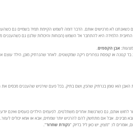
 גם כשאנחנו לא מרגישים אותם. הדבר דומה לשמש הקיימת תמיד בשמיים גם כשהענ
חיובית הלמידה היא להתחבר אל השמש (הכוחות והיכולות שלנו) גם כשהעננים מכס
מצעות:
אבן הקסמים
.
 בד קטנה או קופסת גפרורים ריקה שמקשטים. לאחר שהנרתיק מוכן, הילד עוצם את ע
. את האבן הוא טומן בנרתיק שהכין, ושם בתיק. בכל פעם שירגיש שהעננים מכסים א
שר לחוש אותם, גם כשרגשות אחרים משתלטים. לפעמים הילדים כועסים ואינם יוד
אבא מבינים. אבל אם מתחשק להם להרגיש יותר שמחים, אבא או אמא יכולים לעזור.
ומרים לו: "מצוין, יש כאן ליד בדיוק "
נקודת שחרור
".