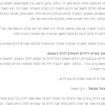
זה לא משנה איפה הכעס יושב לו – בחזה, בבטן, בראש. בכל מקום אפשר למצוא נקו
אנחנו הולכים למשוך את הרגש החוצה דרך נקודת השחרור. ושזה דבר רציני מאוד אז 
כשאנחנו מושכים, 'במקרה' אנחנו גם מדגדגים את הילד. והוא צוחק. ואנחנו רציניים
פנימה. מהר מהר סוגרים אותה, מחבקים ומרגישים טוב יותר.
הערה חשובה: אין ספק שחשוב שהילד ידע לווסת לבד את עולם הרגשות שלו. אבל עולמ
לעזור לו ולתת לו את הביטחון החשוב שההורה שלו מאחוריו לעזרה תמיד.
הערה נוספת: שימו לב שנקודת שחרור היא פעולה מדבקת, ואם יש ילדים נוספים בס
איך עוזרים לילדים להפסיק לזלזל בעצמם
ילדים, וגם מבוגרים, רגילים פעמים רבות לרדת על עצמם, לזלזל בעצמם. למעשה אנחנ
פשוט גרוע בזה"… וכדומה. חשוב להעביר לילד את המסר שהשפה הזו לא מטיבה אתו
כדי לשחררו…
אבל זו לא שפה שמדברים עם ילדים…
בטל ומבוטל
– זו כן השפה.
אני גדלתי בבית בו אמי הרצתה על חשיבה חיובית. ומאז שאני ילדה, בכל פעם שהבעת
מכבדת אותי. אני יכולה להיות בפחד אבל לרדת על עצמי או לזלזל בי אינו מקובל. 