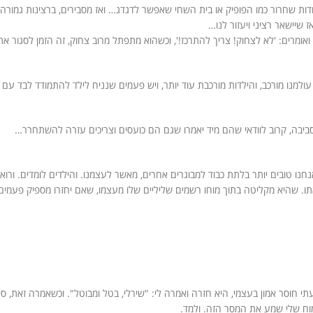
דות שחרור כמו הפופיק או בית השחי שאפשר לדגדג… ואז מסבירים, ברצינות גמור
שיישאר רציני ויעזור לנו…
 ואומרים: 'לא לצחוק! צריך להתרכז!', וכשהוא מתפתל מרוב צחוק, זה הזמן לסגור 
נו מורכב, והילדות מורכבת עוד יותר, ויש פעמים שנניח לילד להתמודד לבד עם רגש
ביבה, קרוב לוודאי שהם מיד יאמרו שגם הם כועסים וצריכים עזרה להשתחרר…
ו טובים יותר בלתת כבוד למבוגרים אחרים, מאשר לעצמנו. והילדים לומדים. ורואים
. שהיא מקליטה בתוך מוחו רשמים שליליים שלו מעצמו, שאם יחזרו מספיק פעמים
י חוסר אמון בעצמי, היא חזרה ואמרה לי: "שירלי, בטל ומבוטל". וכשאמרה זאת, סי
המוח שלי שמע את המסר הזה. ולמד.