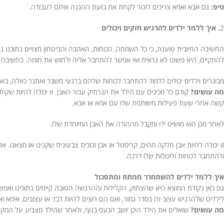
טיפ:
גם אבא ואמא צריכים לזכור לקחת את בועת ההגנה איתם לעבודה.
2
. איך ללמד ילדים להרגיש חזקים ויכולים
החשיבה החיובית טוענת, כי כל השמחה, הכוחות, האהבה והביטחון מצויים בתוכנו
להתקיים, היא פשוט לא נראית ואי אפשר להתחבר אליה ולחוש את חומה. בחשיבה ה
מבוגרים וילדים יכולים ללמוד להתחבר לכוחות שלהם ברגעי משבר ואתגר כאלה, בא
מה עושים?
קודם כל מכינים עם הילד את הנרתיק עבור האבן. זו יכולה להיות שקית
קשה אחרי שעת פעילות משותפת שלו עם אמא או אבא.
לאחר מכן הוא מושיט ידו ומקבל מההורה את האבן המיוחדת שלו.
זו יכולה להיות אבן חלקה מהים, קריסטל או אבן זכוכית צבעונית שקנינו או מצאנו
ולהתחבר לכוחות וליכולות שלו דרכה.
איך ללמד ילדים להשתחרר ממתח ומתסכול
גם כאן נקודת המוצא היא שהצחוק, הקלילות וההרגשה הטובה קיימים בתוכינו ואפ
לילדים שלהרגיש עצוב זה בסדר גמור, ואם הם רוצים להיות לבד או עצובים, אימא ו
מה עושים?
שואלים את הילד היכן יושב הכעס בגוף, ולאחר שהילד מצביע על המקום, א