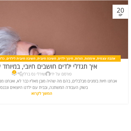
20
ינו
אהבה עצמית
,
אימהות
,
הורות
,
חינוך ילדים
,
חשיבה חיובית
,
חשיבה חיובית לילדים
,
כללי
איך תגדלי ילדים חושבים חיובי, במיוחד 
מערכות יחסים
,
קורונה
2
פורסם על ידי
שירלי נס ברלין
אנחנו חיות בזמנים מבלבלים, בהם מה שהיה מובן מאליו כבר לא, ואנחנו מנ
בשוק העבודה המשתנה, ובבית עם ילדנו היוצאים ונכנסי.
המשך לקרוא