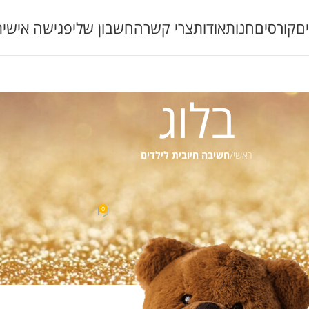
ם
קורסים
חנות
אודות
צרי קשר
החשבון שלי
פגישה אישית
בלוג
ראשי
/
חשיבה חיובית לילדים
רך
,
הורות
,
הרצאות
,
חינוך ילדים
,
חשיבה חיובית
,
חשיבה חיובית מאמרים
,
כללי
,
מחשבה חיובית
,
קו
ק המוח החיובי בילדות
0
פורסם על ידי
שירלי נס ברלין
On 22/10/2017