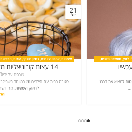
21
יול
,
לחץ
,
מחשבה חיובית
,
אימהות
,
אהבה עצמית
,
דמיון מודרך
,
הורות
,
הרצאות
,
עכשיו
14 עצות קורוניאליות מעשיות של החשיבה החיובית
לחץ
,
מדיטציה
,
מחשבה חיובית
,
פורסם על ידי
סות למצוא את דרכנו
..
לחיזוק השפיות, גזרי וישר למקרר: 1. ואז 
המש