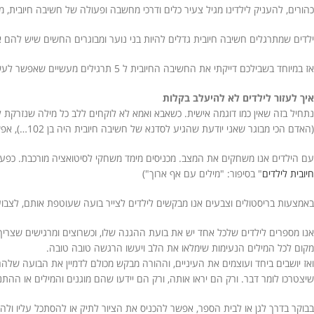
כהורים, להעניק לילדינו מגיל צעיר כלים ודרכי מחשבה ופעולה של חשיבה חיובית,
ילדים שמתרגלים חשיבה חיובית גדלים להיות בני נוער ומבוגרים החשים שיש להם 
אז במיוחד בשבילכם דייקתי את החשיבה החיובית ל 5 תרגילים מעשיים שאפשר לעשות עם הילדים כדי שהמוח שלהם יתרגל לחשוב חיובי, והאופטימיות והשמחה תלווה אותם בחייהם הצעירים והבוגרים כאחד, מוכנים?:
איך לעזור לילדים לא להיעלב בקלות
נתחיל בזה שאין כמו דוגמה אישית. כשאבא ואמא לא לוקחים ללב כל מילה שנזרקת לע
(האדם הכי מבוגר שאני יודעת שהגיע לסדנא של חשיבה חיובית היה בן 102…), אפשר להתחיל לחשוב חיובי. וכדאי. ממש:)
עם הילדים אנו משחקים את המצב. מכניסים מימד משחקי לסיטואציה מורכבת. כפעי
חיובית לילדים
" בסיפור: "מילים עם אף ארוך")
באמצעות בריסטולים וצבעים אנו מבקשים לילדים לצייר בועה שעוטפת אותם, לצבוע
אנו מספרים לילדים שלכל אחד יש את בועת ההגנה שלו, וכשרוצים ומרגישים שצריך
מקום לכל המילים הנעימות שימלאו את הלב ויעשו הרגשה טובה טובה.
ואז יושבים ביחד ועוצמים את העיניים, וההורה מבקש מכולם לדמיין את הבועה של
שיצטרכו לומר דבר. ורק הם יראו אותה, ורק הם יידעו שהם מוגנים והמילים או ההת
בבוקר בדרך לגן או לבית הספר, אפשר להכניס את הציור לתיק או להסתכל עליו ולהי