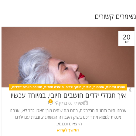
מאמרים קשורים
20
ינו
אהבה עצמית
,
אימהות
,
הורות
,
חינוך ילדים
,
חשיבה חיובית
,
חשיבה חיובית לילדים
,
איך תגדלי ילדים חושבים חיובי, במיוחד עכשיו
כללי
,
לחץ
,
מחשבה חיובית
,
מערכות יחסים
,
קורונה
2
שירלי נס ברלין
אנחנו חיות בזמנים מבלבלים, בהם מה שהיה מובן מאליו כבר לא, ואנחנו
מנסות למצוא את דרכנו בשוק העבודה המשתנה, ובבית עם ילדנו
היוצאים ונכנסי...
המשך לקרוא