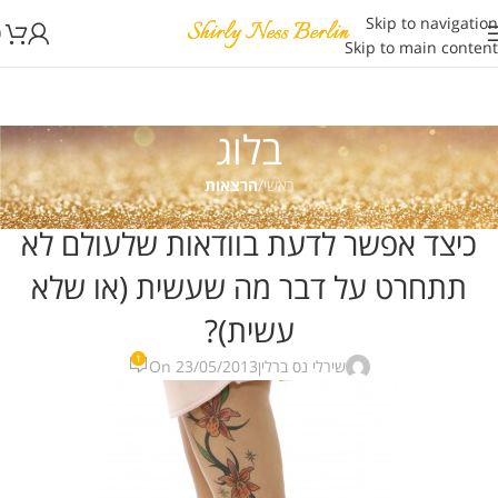
Skip to navigation
0
Skip to main content
בלוג
ראשי
/
הרצאות
הרצאות
,
חשיבה חיובית
,
חשיבה חיובית מאמרים
,
כללי
,
מחשבה חיובית
כיצד אפשר לדעת בוודאות שלעולם לא
תתחרט על דבר מה שעשית (או שלא
עשית)?
1
שירלי נס ברלין
On 23/05/2013