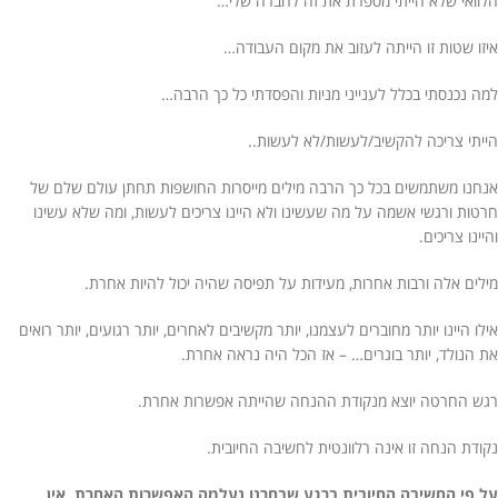
הלוואי שלא הייתי מספרת את זה לחברה שלי…
איזו שטות זו הייתה לעזוב את מקום העבודה…
למה נכנסתי בכלל לענייני מניות והפסדתי כל כך הרבה…
הייתי צריכה להקשיב/לעשות/לא לעשות..
אנחנו משתמשים בכל כך הרבה מילים מייסרות החושפות תחתן עולם שלם של
חרטות ורגשי אשמה על מה שעשינו ולא היינו צריכים לעשות, ומה שלא עשינו
והיינו צריכים.
מילים אלה ורבות אחרות, מעידות על תפיסה שהיה יכול להיות אחרת.
אילו היינו יותר מחוברים לעצמנו, יותר מקשיבים לאחרים, יותר רגועים, יותר רואים
את הנולד, יותר בוגרים… – אז הכל היה נראה אחרת.
רגש החרטה יוצא מנקודת ההנחה שהייתה אפשרות אחרת.
נקודת הנחה זו אינה רלוונטית לחשיבה החיובית.
על פי החשיבה החיובית ברגע שבחרנו נעלמה האפשרות האחרת. אין