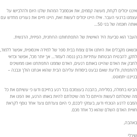
איננו יכולים לקחת, מעשה קסמים, את אנסמבל המהות שלנו היום ולהלבישו על
עצמנו ברגעי העבר. אילו היינו יכולים לעשות זאת, היינו חיים את נעורינו מחדש עם
אותה חוכמה של בני 50…
העבר הוא טביעת היד האישית של התפתחותנו הרוחנית, הפיזית, הרגשית.
וכשאנו מקבלים את היותנו אדם צומח בבית ספר של למידה אינסופית, אפשר ללמוד,
לתקן, להבטיח הבטחות עתידיות בהן ננסה לעמוד… אך יותר מכל, אפשר וכדאי
לחבק את האדם שהיינו באותם רגעים, האדם שממנו התפתחנו ואנו ממשיכים
להתפתח, ולדעת שאם נבעט ביסודות עליהם הבית שהוא אנחנו הולך ונבנה –
בנייננו יתמוטט.
הביטו בחמלה, בסליחה, בהבנה בעצמכם בכל רגע בחייכם ודעו כי עשיתם את כל
מה שיכולתם לעשות והייתם כל מה שיכולתם להיות באותו הרגע, ואז הפנו את
המבט לרגע הנוכחי ודעו, בעמקי ליבכם, כי היום צעדתם צעד אחד נוסף לקראת
חוויית האדם השלם שהוא כל אחד מכם.
באהבה,
שירלי