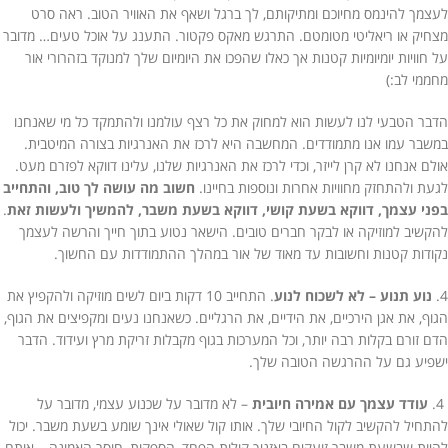
לעצמך להינמס מחיוכם ומתיקותם, לך ברגל ושאף את האוויר הטוב. ראה סרט
מצחיק או ריאליטי מטומטם. התרגש מאקס פקטור. התענג על אוכל טעים… מדובר
על חוויות יומיומיות קטנות אך כאלו שהפכו את היומיום שלך למנוקד בזהרורי אור
מחממי לב:)
הדבר הטבעי לנו לעשות הוא למחוק את כל רצף עולמנו ולהתמקד כל מי שאנחנו
במשבר עמו אנו מתמודדים. המחשבה היא לרכז את האנרגיות בצורה המיטבית.
אולם אנחנו לא קרן לייזר, וכדי לרכז את האנרגיות שלנו, עלינו דווקא לפזרם מעט.
לגעת ולהתחזק מחוויות אחרות ונוספות בחיינו.
חשוב מה עושה לך טוב, והתחייב
בפני עצמך, דווקא בשעת קושי, דווקא בשעת משבר, להמשיך ולעשות זאת
.
להקשיב למוזיקה או לבקר חברים טובים. הישאר נטוע בתוך חייך והרשה לעצמך
נקודות קטנות וחשובות עד מאוד של אור במהלך ההתמודדות עם החשוך.
4.
נוע תנוע – לא לשכוח לנוע
. התחייב 10 דקות ביום לשים מוזיקה ולהקפיץ את
הגוף, את אגן הירכיים, את הידיים, את הרגליים. כשאנחנו נעים ומקפיצים את הגוף,
הדם זורם בקלות רבה יותר, וכל המערכות בגוף מקבלות זריקת מרץ ועידוד. הדבר
ישפיע גם על ההרגשה הטובה שלך.
4.
עודד עצמך עם אמירה חיובית
– לא מדובר על שכנוע עצמי, מדובר על
להתחיל להקשיב לקול החיובי שלך. אותו קול שאולי אינך שומע בשעת משבר. יכול
להיות שבשעת משבר זועקים באזניך קולות הפחד, הספקות, חוסר האמונה… אותם