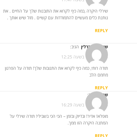
שירלי היקרה ,כמה כיף לקרוא את התובנות שלך על החיים . את
נותנת כלים מעשיים להתמודדות עם קשיים . מזל שיש אותך .
REPLY
שירלי נס ברלין
הגיב:
13/11/2013 בשעה 12:25
תודה רותי, כמה כיף לקרוא את התגובות שלך! תודה על הפרגון
מחמם הלב
REPLY
שם *
הגיב:
13/11/2013 בשעה 16:29
מופלא! אדיר! ובדיוק ובזמן – הכי הכי בשבילי! תודה שירלי על
המתנה היקרה הזו ממך.
REPLY