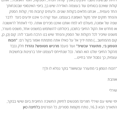
קולות שאינם בטוחים עוד בעוצמה האדירה שיש בך, ביופי האינסופי שבנוכחותך
החד פעמית… אנחנו מלאים בקולות שונים. ולעתים קרובות מדי, קולות הספק
והפחד חזקים יותר מקול האמונה בעצמנו. ועוד קורה כי איננו יודעים כיצד לדבר
שפה של אמונה, מעולם לא למדו אותנו ואיננו מכירים אותה. כדי לאתחל לראשונה
או מחדש את הקול החיובי בתוכנו, ביכולתנו להשתמש במשפט אחד, משפט מעורר,
משפט שיזכיר לכל הקולות של הספק והפחד שיש בנו הרבה מעבר לזה: קום (כן, כן,
קום מהמחשב…) מתח ידיך אל על כאילו אתה מתמתח ואמור בקול רם:
"הכוח
הטמון בי, מתעורר עכשיו!"
ועוד פעם!
מרגיש מטופש? נהדר!
חלק נכבד
מהקול החיובי שלנו הוא הומור. ככל שנתייחס לעצמנו יותר ברצינות ובחשיבות
עצמית, כך נסבול יותר בחיינו…
"הכוח הטמון בי מתעורר עכשיוווו!" בוקר נפלא לו ולך!
אוהבת
שירלי
ימי שישי עם שירלי חוזרים! מפגשים לחיזוק החשיבה החיובית ביום שישי בבוקר,
התאריך הבא 16.3, נותרו מקומות ספורים, כל הפרטים
בלחיצה כאן