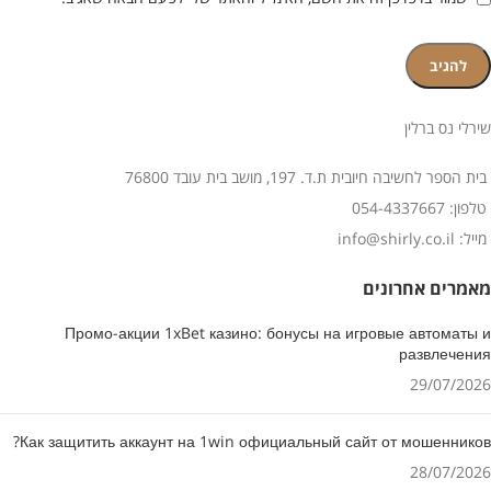
שירלי נס ברלין
בית הספר לחשיבה חיובית ת.ד. 197, מושב בית עובד 76800
טלפון: 054-4337667
מייל: info@shirly.co.il
מאמרים אחרונים
Промо-акции 1xBet казино: бонусы на игровые автоматы и
развлечения
29/07/2026
Как защитить аккаунт на 1win официальный сайт от мошенников?
28/07/2026