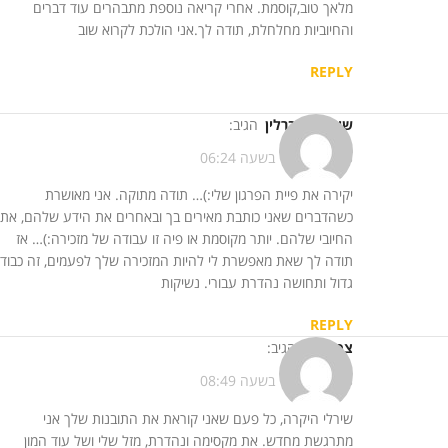
מלאך טוב,קוסמת. אחרי קריאה נוספת מתבהרים עוד דברים
והחיוביות מחלחלת, תודה לך.אני הולכת לקרוא שוב
REPLY
שירלי נס ברלין
הגיב:
17/11/2013 בשעה 06:24
יקירה את פיית הפרגון שלי:)… תודה מתוקה. אני מאושרת
כשהדברים שאני כותבת מאירים בך ובאחרים את הידע שלהם, את
החיובי שלהם. יותר מקוסמת או פיה זו עבודה של מזכירה:)… אז
תודה לך שאת מאפשרת לי להיות המזכירה שלך לפעמים, זה כבוד
גדול ותחושה נהדרת עבורי. נשיקות
REPLY
צפרירית
הגיב:
19/11/2013 בשעה 08:49
שירלי היקרה, כל פעם שאני קוראת את התובנות שלך אני
מתרגשת מחדש. את מקסימה ונהדרת, מזל שלי ושל עוד המון