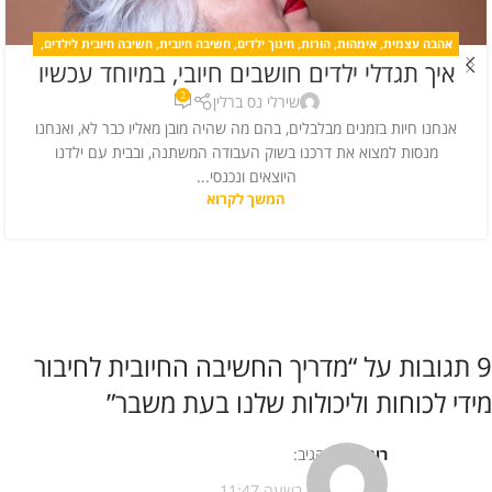
אהבה עצמית
,
אימהות
,
הורות
,
חינוך ילדים
,
חשיבה חיובית
,
חשיבה חיובית לילדים
,
איך תגדלי ילדים חושבים חיובי, במיוחד עכשיו
כללי
,
לחץ
,
מחשבה חיובית
,
מערכות יחסים
,
קורונה
2
שירלי נס ברלין
אנחנו חיות בזמנים מבלבלים, בהם מה שהיה מובן מאליו כבר לא, ואנחנו
מנסות למצוא את דרכנו בשוק העבודה המשתנה, ובבית עם ילדנו
היוצאים ונכנסי...
המשך לקרוא
9 תגובות על “
מדריך החשיבה החיובית לחיבור
מידי לכוחות וליכולות שלנו בעת משבר
”
רותי מור
הגיב:
13/11/2013 בשעה 11:47