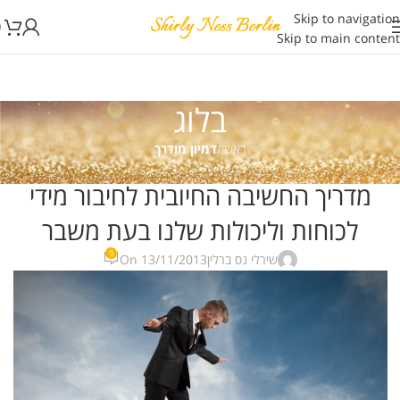
Skip to navigation
0
Skip to main content
בלוג
ראשי
/
דמיון מודרך
דמיון מודרך
,
הרצאות
,
חשיבה חיובית
,
חשיבה חיובית מאמרים
,
טיפולים
,
כללי
,
מדיטציה
,
מחשבה
מדריך החשיבה החיובית לחיבור מידי
חיובית
,
מערכות יחסים
לכוחות וליכולות שלנו בעת משבר
9
שירלי נס ברלין
On 13/11/2013