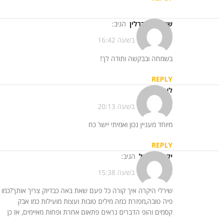
שירלי נס ברלין
הגיב:
13/11/2013 בשעה 16:42
בשמחה ובבקשה ותודה לך!
REPLY
לוסי
הגיב:
13/11/2013 בשעה 20:13
מיוחד מעניין נכון ואמיתי יישר כח
REPLY
יקירה שאול
הגיב:
15/11/2013 בשעה 15:38
שירלי היקרה איך קורה כל פעם שאת באה כבדיוק צריך אותך?כמו
פיה טובה,מפזרת כמה מילים טובות ועצות מועילות כמו אבק
קסמים והופ הדברים נראים פתאום אחרת ופחות מאיימים, אז כן