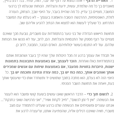
1.
תאוריית הרצף
– אתה נמצא על רצף של עבר, הווה, עתיד. בכל רגע בחייך,
מאוגדים בך כל מה שלמדת, עשית, ידעת והצלחת. הכוחות שנעלמו לך ברגעי
המשבר, מצויים בך עדיין. כל מה שהיית בעבר, על היופי שבך, הצחוק, העזרה
לזולת, האופטימיות, ההרגשה הטובה והאמונה בעצמך – לא נעלמו עת המשבר
התרחש. כל שעליך לעשות הוא למצוא את הנתיב להגיע אליהם שוב.
תחושת הייאוש הגדולה של בני נוער בהתמודדות עם משברים, נובעת מכך שאינם
מצויים על רצף מספק של התנסויות והצלחות. הם, לרוב, עוד לא פגשו את הכוחות
שלהם. עוד לא התנסו בעושר יכולותיהם. האדם הבוגר, המבוגר, לרוב כן.
אל תבודד את עצמך ברגע זה מכל היכולות שלך שהיו לך בעבר ושהוכחת אותם
בהתמודדויות כאלו ואחרות.
הזכר לעצמך, אם באמצעות התבוננות בתמונות
ישנות, היזכרות בחוויות מהעבר, אם באמצעות שיחות עם אנשים שמכירים
אותך ואוהבים אותך, כמה כוח יש בך, כמה עזרה ונתינה וחוכמה יש בך
. כל
היופי הזה לא נעלם, הוא מחכה בתוכך שתושיט יד ותשחרר אותו כדי שיעטוף אותך
כעת, ויאחה את תחושת השבר הפנימי.
2.
לנשום תוך כדי
– הדבר הראשון שאנו עושים בשעת קושי ומשבר הוא לעצור
את הנשימה: "אין לי זמן לנשום", "חייב לקחת אוויר", "אני מרגישה שאני נחנקת"…
אנחנו עוצרים ומשטיחים את הנשימה שלנו ברגע שעלינו להתמודד עם מצב
משברי, חוויה שאיננו רגילים אליה, שהפתיעה אותנו, ש"עצרה לרגע את