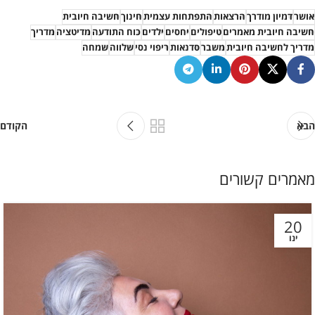
אושר
דמיון מודרך
הרצאות
התפתחות עצמית
חינוך
חשיבה חיובית
חשיבה חיובית מאמרים
טיפולים
יחסים
ילדים
כוח התודעה
מדיטציה
מדריך
מדריך לחשיבה חיובית
משבר
סדנאות
ריפוי נסי
שלווה
שמחה
הבא
הקודם
מאמרים קשורים
20
ינו