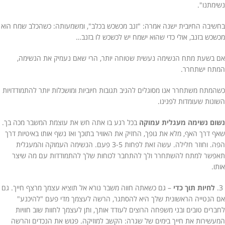
נשימתנו".
בחשיבה החיובית ישנה אמרה: "זנב מכשכש בכלב", ומשמעותה: כשהכלב שמח הוא
מכשכש בזנב, אולי כדי שהוא ישמח יש לכשכש לו בזנב…
אם בשעת מתח הנשימה נעשית שטוחה יותר, הרי שאם נעמיק את הנשימה,
המתח ישתחרר.
כשהמתח משתחרר אנו מסוגלים להגיב תגובות חיוביות ומושכלות יותר להתמודדויות
השונות שעומדות לפנינו.
נשום נשימה מעגלית עמוקה
בכל רגע בו אתה חש את עוצמת המשבר מכה בך.
שאף דרך האף, מלא את גופך, החזיק את האוויר בתוכך ואז נשף אותו באיטיות דרך
הפה. וחוזר חלילה. עשה זאת לפחות 3-5 פעם. הנשימה העמוקה והמעגלית
תאפשר למתח להשתחרר ולך להתחבר לכוחות שלך להתמודדות עם מה שיצר
אותו.
3.
לחיות תוך כדי
– גם כשאתה חווה משבר נורא אל תוציא עצמך מרצף חייך. גם
אם הנטייה הראשונית שלך היא להסתגר, הרשה לעצמך מדי פעם "להיכנע"
לחברים טובים ובני משפחה הרוצים לעודד אותך, ותן לעצמך לחוות שוב חוויות
המעשירות את חייך בימים של שגרה: הקשב למוזיקה. פגוש את הנכדים והרשה