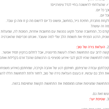
✓ שהצלחתי לראשונה בחיי לגדל ציפורניים!
וכך כל יום.
וכל יום.
לקחת מחברת, חתיכת נייר, במחשב, ופשוט כל יום לרשום מה כן זז ומה כן עובד.
מה זה עושה?
קודם כל, המחשבה שהכל תקוע נפגשת עם מחשבות אחרות, הפוכות לה, שמעלות ר
שנית, הרגע הפניתי את תשומת הלב שלי למה שעובד. ואנחנו זוכריםות שהאנרגיה
2.
העלאת גירה של טוב:
קשה לרוב עם התחושות האלה לעשות מדיטציה, אבל לחלום בהקיץ תמיד אפשר.
חזרו לתחושות שהיו לכםן לגבי אירוע ספציפי בו הרגשתם שהכל זורם בקלילות ואת
קיבלתםן עבודה שרציתםן, חוויתםן רגע של אהבה וקירבה, שמחתםן באירוע משפחתי…
את הלב גם עכשיו. זו בעצם העלאת גירה של טוב, לחזור ולתת לתחושות הללו להציף
התחושות שמציפות אותנו ממוססות את התחושות הקשות שחוויםות בהווה.
עשו זאת גם.
3.
שטיפת יער: