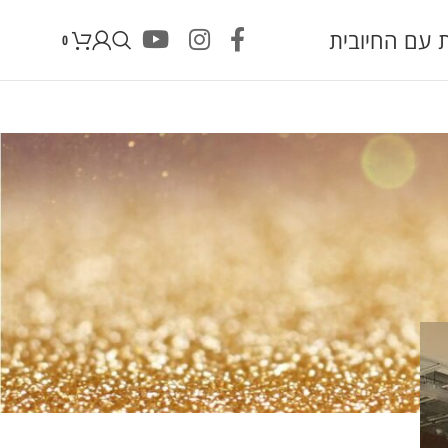
 עם החיובית
0
ת