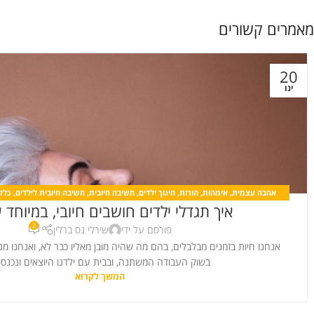
מאמרים קשורים
20
ינו
אהבה עצמית
,
אימהות
,
הורות
,
חינוך ילדים
,
חשיבה חיובית
,
חשיבה חיובית לילדים
,
כללי
איך תגדלי ילדים חושבים חיובי, במיוחד 
מערכות יחסים
,
קורונה
2
פורסם על ידי
שירלי נס ברלין
אנחנו חיות בזמנים מבלבלים, בהם מה שהיה מובן מאליו כבר לא, ואנחנו מנ
בשוק העבודה המשתנה, ובבית עם ילדנו היוצאים ונכנסי.
המשך לקרוא