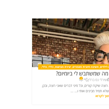
21
יול
 לילדים
,
חשיבה חיובית מאמרים
,
יצירת מציאות
,
כללי
,
כללי
,
אימהות
,
אהבה עצ
מה שמשתבש לי ביומיום?
14 עצות קורוניאליות מעשיות של החשיבה החיובית
חיובית
,
קורסים
2
שירלי נס ברלין
וצה שיקרו קורים, וכל מיני דברים שאני רוצה, ובכן,
א תמיד מבינים אותי ו... ...
ך לקרוא