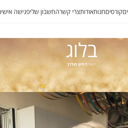
ם
קורסים
חנות
אודות
צרי קשר
החשבון שלי
פגישה אישית
בלוג
ראשי
/
דמיון מודרך
ת
,
חשיבה חיובית
,
חשיבה חיובית מאמרים
,
טיפולים
,
יצירת מציאות
,
לחץ
,
מדיטציה
,
מחשבה חיובי
ם פנים ואופן לעשות כשמרגישיםות דכדוך
4
פורסם על ידי
שירלי נס ברלין
On 02/11/2020