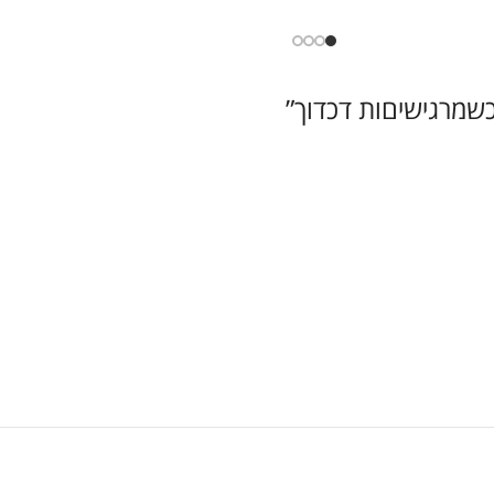
כשמרגישיםות דכדוך
”