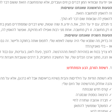
אני יודעת שבוודאי המון דברים כן זזים ועובדים, אלא שהמחשבה הזאת ששום דבר 
הטעות הראשונה שאנחנו עושיםות
:
זה להאמין למחשבה הזאת.
להאמין לה שבאמת שום דבר לא הולך.
כי תכלס, עם יד על הלב, את.ה יודע.ת שזה שטות, שיש דברים שמסתדרים מצוין ב
זו רק מחשבה. זו רק מחשבה. אחת מני רבות ואפילו לא מדויקת. ואפשר להאמין לה, 
הטעות השניה שאנחנו עושיםות:
זה בדיוק מה שסבא שלי היה עושה לאימא שלי. לתפוס אותה בחוזקה וליישר. זה גם 
אז – בלי פאניקה!!!!
לא צריך בכוח או במהירות לצאת מההרגשה. להפך, פעלו לאט, בעדינות, עם כבוד ל
אז הנה, מתוך ארגז הכלים שלי, של החשיבה החיובית, 3 דרכים שעובדות ויוצרות זרימה:
1.
רשימת הזורם, הנע והמתחדש:
ולא רשימת הודיות על הילדיםות והבית (שיהיו בריאיםות אבל לא כרגע), אלא על מה
והנה אחלוק מהרשימה של היום שלי:
✓ קורס חדש שנפתח
✓ הרצאה נוספת שנסגרה
✓ חברה אהובה שחזרה לחיי
✓ המשקל שממשיך להתאזן
✓ שחזרתי לרוץ