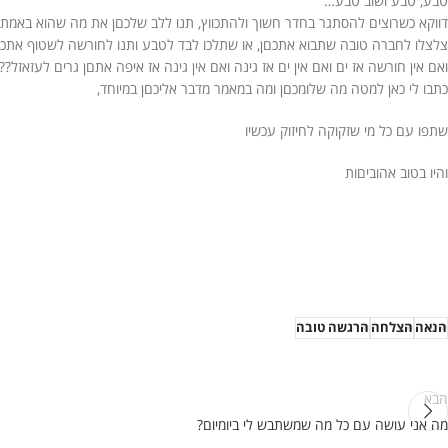
טבע, טבע ושוב טבע…
דווקא כשרוצים להסתגר בחדר חשוך ולהתכווץ, תנו ללב שלכםן את מה שהוא באמת ר
צלצלו לחברה טובה שתבוא אתכםן, או שתלכו לבד לטבע ותנו לחורשה לשטוף אתכםן 
ואם אין חורשה אז ים ואם אין ים אז גינה ואם אין גינה אז איפה אתםן גרים לעזאזל??
כתבו לי כאן למטה מה שלומכםן ומה במאמר מדבר אליכםן במיוחד,
שתפו עם כל מי שזקוקה לחיזוק עכשיו
והיו בטוב אהוביםות
הנאה
הצלחה
הרגשה טובה
הבא
מה אני עושה עם כל מה שמשתבש לי ביומיום?