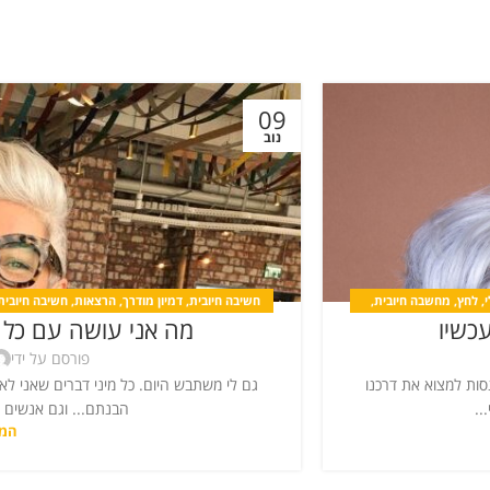
09
נוב
,
לחץ
,
מחשבה חיובית
,
חשיבה חיובית
,
דמיון מודרך
,
הרצאות
,
חשיבה חיובית
עכשיו
מה אני עושה עם כל 
מחשבה 
פורסם על ידי
סות למצוא את דרכנו
גם לי משתבש היום. כל מיני דברים שאני לא ר
..
הבנתם... וגם אנשים של
המש